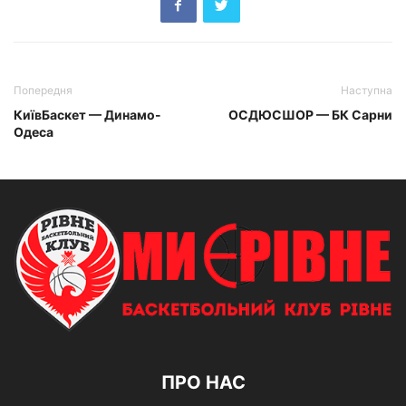
Попередня
Наступна
КиївБаскет — Динамо-
ОСДЮСШОР — БК Сарни
Одеса
ПРО НАС