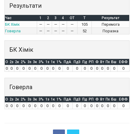
Результати
Час
1
2
3
4
OT
T
Результат
БК Хімік
—
—
—
—
—
105
Перемога
Говерла
—
—
—
—
—
52
Поразка
БК Хімік
O
2з
2к
2%
3з
3к
3%
1з
1к
1%
ПдА
ПдЗ
Пд
РП
Ф
Вт
Пх
Бш
ЕФФ
0
0
0
0
0
0
0
0
0
0
0
0
0
0
0
0
0
0
0
Говерла
O
2з
2к
2%
3з
3к
3%
1з
1к
1%
ПдА
ПдЗ
Пд
РП
Ф
Вт
Пх
Бш
ЕФФ
0
0
0
0
0
0
0
0
0
0
0
0
0
0
0
0
0
0
0