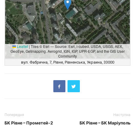
Leaflet
|
Tiles © Esri — Source: Esri, i-cubed, USDA, USGS, AEX,
GeoEye, Getmapping, Aerogrid, IGN, IGP, UPR-EGP, and the GIS User
Community
вул. Фабрична, 7, Рівне, Рівненська, Украина, 33000
Попередня
Наступна
БК Рівне – Прометей-2
БК Рівне – БК Маріуполь