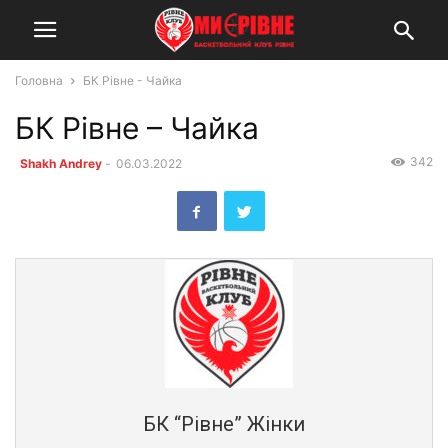
Головна
БК Рівне - Чайка
БК Рівне – Чайка
342
Shakh Andrey
-
06.03.2022
БК “Рівне” Жінки