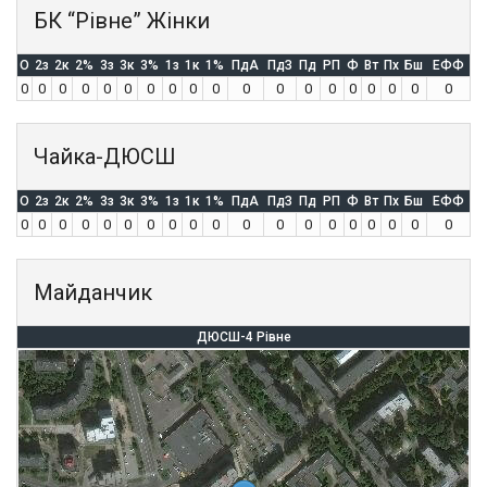
БК “Рівне” Жінки
O
2з
2к
2%
3з
3к
3%
1з
1к
1%
ПдА
ПдЗ
Пд
РП
Ф
Вт
Пх
Бш
ЕФФ
0
0
0
0
0
0
0
0
0
0
0
0
0
0
0
0
0
0
0
Чайка-ДЮСШ
O
2з
2к
2%
3з
3к
3%
1з
1к
1%
ПдА
ПдЗ
Пд
РП
Ф
Вт
Пх
Бш
ЕФФ
0
0
0
0
0
0
0
0
0
0
0
0
0
0
0
0
0
0
0
Майданчик
ДЮСШ-4 Рівне