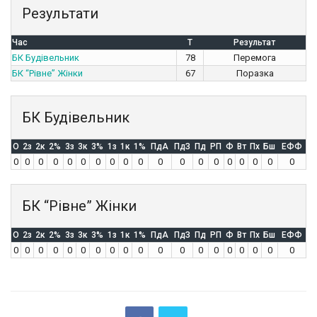
Результати
Час
T
Результат
БК Будівельник
78
Перемога
БК “Рівне” Жінки
67
Поразка
БК Будівельник
O
2з
2к
2%
3з
3к
3%
1з
1к
1%
ПдА
ПдЗ
Пд
РП
Ф
Вт
Пх
Бш
ЕФФ
0
0
0
0
0
0
0
0
0
0
0
0
0
0
0
0
0
0
0
БК “Рівне” Жінки
O
2з
2к
2%
3з
3к
3%
1з
1к
1%
ПдА
ПдЗ
Пд
РП
Ф
Вт
Пх
Бш
ЕФФ
0
0
0
0
0
0
0
0
0
0
0
0
0
0
0
0
0
0
0