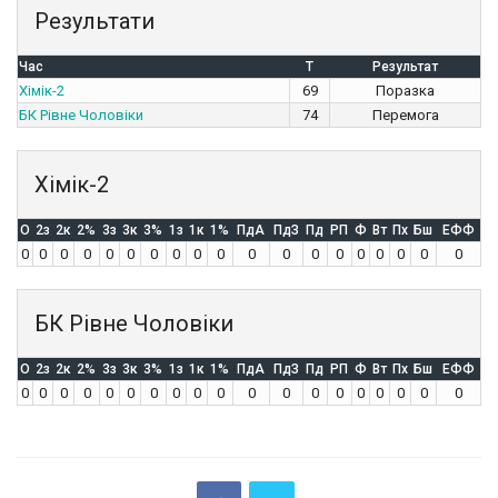
Результати
Час
T
Результат
Хімік-2
69
Поразка
БК Рівне Чоловіки
74
Перемога
Хімік-2
O
2з
2к
2%
3з
3к
3%
1з
1к
1%
ПдА
ПдЗ
Пд
РП
Ф
Вт
Пх
Бш
ЕФФ
0
0
0
0
0
0
0
0
0
0
0
0
0
0
0
0
0
0
0
БК Рівне Чоловіки
O
2з
2к
2%
3з
3к
3%
1з
1к
1%
ПдА
ПдЗ
Пд
РП
Ф
Вт
Пх
Бш
ЕФФ
0
0
0
0
0
0
0
0
0
0
0
0
0
0
0
0
0
0
0