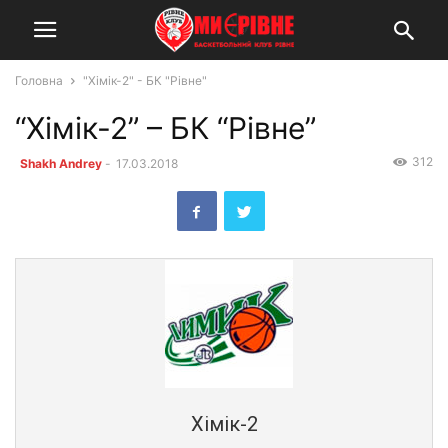
Головна
"Хімік-2" - БК "Рівне"
“Хімік-2” – БК “Рівне”
312
Shakh Andrey
-
17.03.2018
Хімік-2