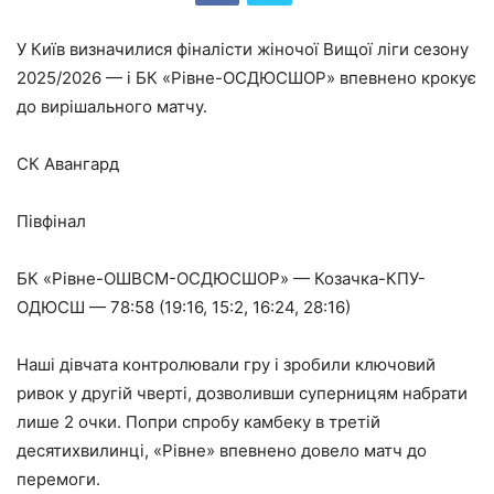
У Київ визначилися фіналісти жіночої Вищої ліги сезону
2025/2026 — і БК «Рівне-ОСДЮСШОР» впевнено крокує
до вирішального матчу.
СК Авангард
Півфінал
БК «Рівне-ОШВСМ-ОСДЮСШОР» — Козачка-КПУ-
ОДЮСШ — 78:58 (19:16, 15:2, 16:24, 28:16)
Наші дівчата контролювали гру і зробили ключовий
ривок у другій чверті, дозволивши суперницям набрати
лише 2 очки. Попри спробу камбеку в третій
десятихвилинці, «Рівне» впевнено довело матч до
перемоги.