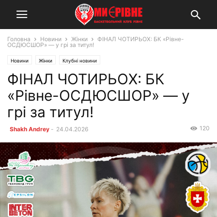
Головна
Новини
Жінки
ФІНАЛ ЧОТИРЬОХ: БК «Рівне-
ОСДЮСШОР» — у грі за титул!
Новини
Жінки
Клубні новини
ФІНАЛ ЧОТИРЬОХ: БК
«Рівне-ОСДЮСШОР» — у
грі за титул!
120
Shakh Andrey
-
24.04.2026