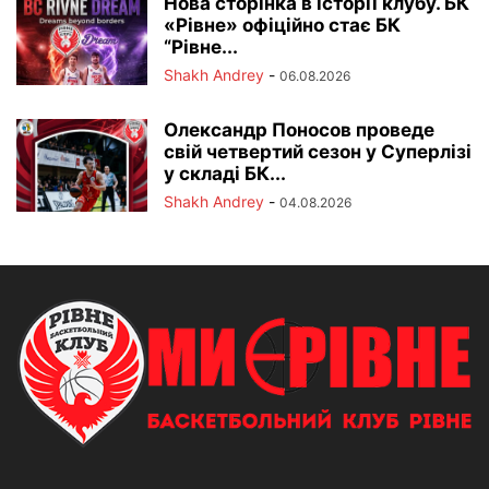
Нова сторінка в історії клубу. БК
«Рівне» офіційно стає БК
“Рівне...
Shakh Andrey
-
06.08.2026
Олександр Поносов проведе
свій четвертий сезон у Суперлізі
у складі БК...
Shakh Andrey
-
04.08.2026