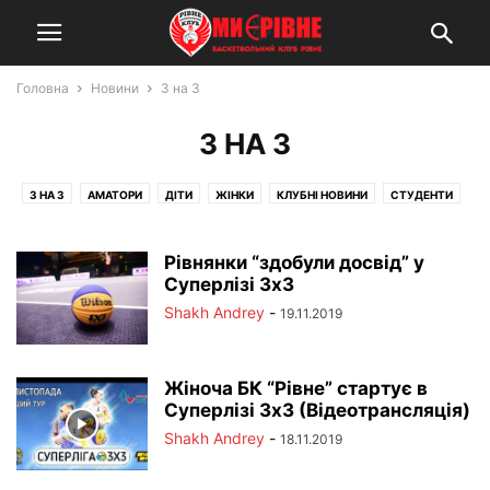
Головна
Новини
3 на 3
3 НА 3
3 НА 3
АМАТОРИ
ДІТИ
ЖІНКИ
КЛУБНІ НОВИНИ
СТУДЕНТИ
ЧОЛОВІКИ
Рівнянки “здобули досвід” у
Суперлізі 3х3
Shakh Andrey
-
19.11.2019
Жіноча БК “Рівне” стартує в
Суперлізі 3х3 (Відеотрансляція)
Shakh Andrey
-
18.11.2019