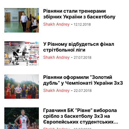
Рівняни стали тренерами
збірних України з баскетболу
Shakh Andrey
-
12.12.2018
У Рівному відбудеться фінал
стрітбольної ліги
Shakh Andrey
-
27.07.2018
Рівняни оформили “Золотий
дубль” у Чемпіонаті України 3х3
Shakh Andrey
-
22.07.2018
Гравчиня БК “Рівне” виборола
срібло з баскетболу 3х3 на
Європейських студентських...