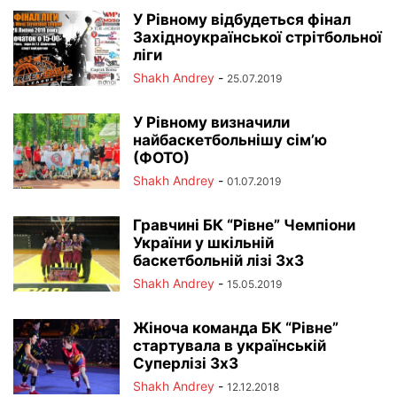
У Рівному відбудеться фінал
Західноукраїнської стрітбольної
ліги
Shakh Andrey
-
25.07.2019
У Рівному визначили
найбаскетбольнішу сім’ю
(ФОТО)
Shakh Andrey
-
01.07.2019
Гравчині БК “Рівне” Чемпіони
України у шкільній
баскетбольній лізі 3х3
Shakh Andrey
-
15.05.2019
Жіноча команда БК “Рівне”
стартувала в українській
Суперлізі 3х3
Shakh Andrey
-
12.12.2018