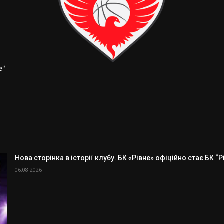
е"
Нова сторінка в історії клубу. БК «Рівне» офіційно стає БК “
06.08.2026