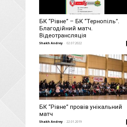
БК “Рівне” – БК “Тернопіль”.
Благодійний матч.
Відеотрансляція
Shakh Andrey
-
02.07.2022
БК “Рівне” провів унікальний
матч
Shakh Andrey
-
22.01.2019