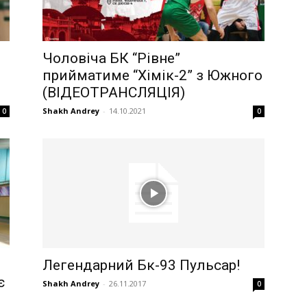
Чоловіча БК “Рівне”
прийматиме “Хімік-2” з Южного
(ВІДЕОТРАНСЛЯЦІЯ)
Shakh Andrey
-
14.10.2021
0
0
Легендарний Бк-93 Пульсар!
є
Shakh Andrey
-
26.11.2017
0