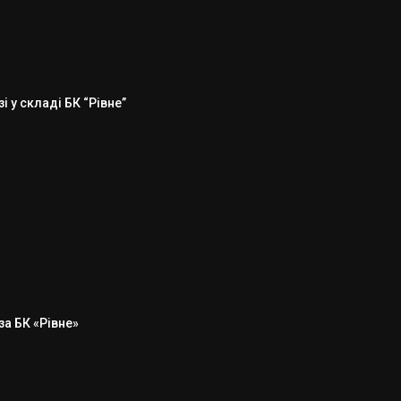
 у складі БК “Рівне”
а БК «Рівне»