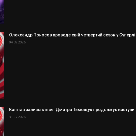
Олександр Поносов проведе свій четвертий сезон у Суперлізі
04.08.2026
Капітан залишається! Дмитро Тимощук продовжує виступи з
31.07.2026