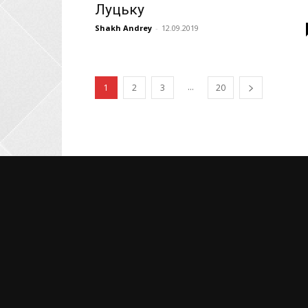
Луцьку
Shakh Andrey
-
12.09.2019
...
1
2
3
20