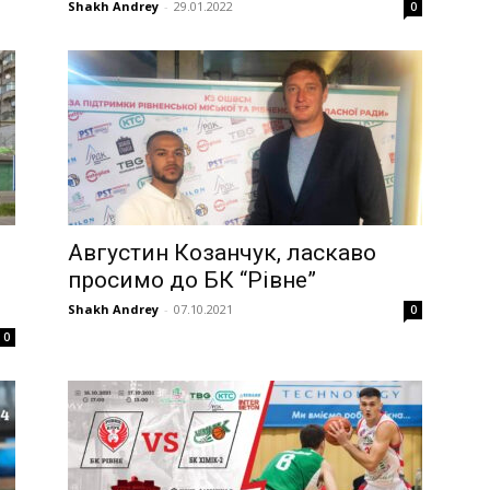
Shakh Andrey
-
29.01.2022
0
Августин Козанчук, ласкаво
просимо до БК “Рівне”
Shakh Andrey
-
07.10.2021
0
0