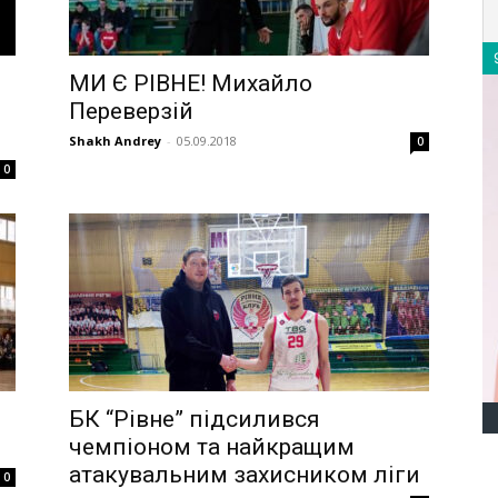
МИ Є РІВНЕ! Михайло
Переверзій
Shakh Andrey
-
05.09.2018
0
0
БК “Рівне” підсилився
чемпіоном та найкращим
атакувальним захисником ліги
0