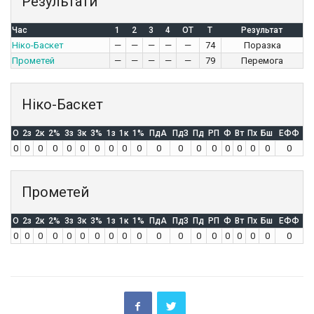
Результати
Час
1
2
3
4
OT
T
Результат
Ніко-Баскет
—
—
—
—
—
74
Поразка
Прометей
—
—
—
—
—
79
Перемога
Ніко-Баскет
O
2з
2к
2%
3з
3к
3%
1з
1к
1%
ПдА
ПдЗ
Пд
РП
Ф
Вт
Пх
Бш
ЕФФ
0
0
0
0
0
0
0
0
0
0
0
0
0
0
0
0
0
0
0
Прометей
O
2з
2к
2%
3з
3к
3%
1з
1к
1%
ПдА
ПдЗ
Пд
РП
Ф
Вт
Пх
Бш
ЕФФ
0
0
0
0
0
0
0
0
0
0
0
0
0
0
0
0
0
0
0