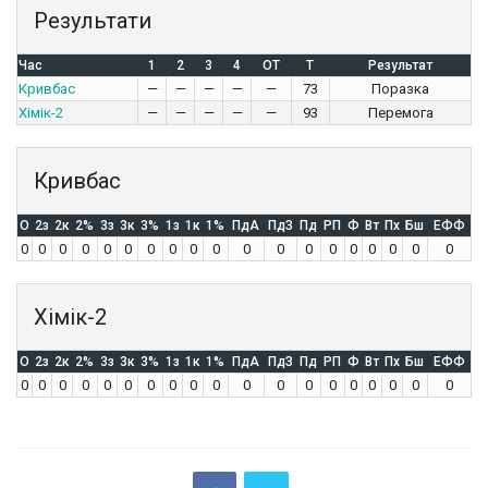
Результати
Час
1
2
3
4
OT
T
Результат
Кривбас
—
—
—
—
—
73
Поразка
Хімік-2
—
—
—
—
—
93
Перемога
Кривбас
O
2з
2к
2%
3з
3к
3%
1з
1к
1%
ПдА
ПдЗ
Пд
РП
Ф
Вт
Пх
Бш
ЕФФ
0
0
0
0
0
0
0
0
0
0
0
0
0
0
0
0
0
0
0
Хімік-2
O
2з
2к
2%
3з
3к
3%
1з
1к
1%
ПдА
ПдЗ
Пд
РП
Ф
Вт
Пх
Бш
ЕФФ
0
0
0
0
0
0
0
0
0
0
0
0
0
0
0
0
0
0
0