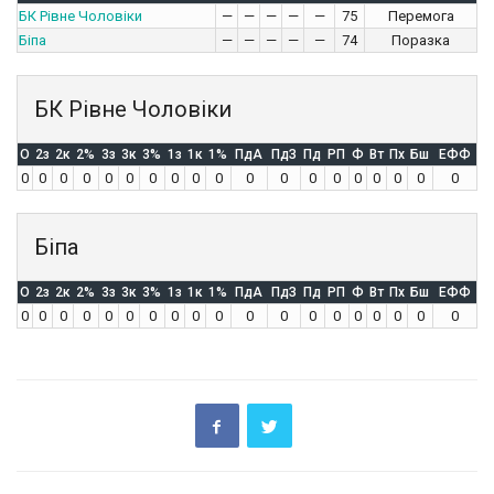
БК Рівне Чоловіки
—
—
—
—
—
75
Перемога
Біпа
—
—
—
—
—
74
Поразка
БК Рівне Чоловіки
O
2з
2к
2%
3з
3к
3%
1з
1к
1%
ПдА
ПдЗ
Пд
РП
Ф
Вт
Пх
Бш
ЕФФ
0
0
0
0
0
0
0
0
0
0
0
0
0
0
0
0
0
0
0
Біпа
O
2з
2к
2%
3з
3к
3%
1з
1к
1%
ПдА
ПдЗ
Пд
РП
Ф
Вт
Пх
Бш
ЕФФ
0
0
0
0
0
0
0
0
0
0
0
0
0
0
0
0
0
0
0