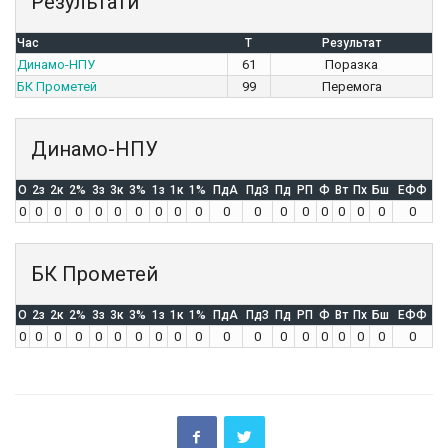
Результати
Час
T
Результат
Динамо-НПУ
61
Поразка
БК Прометей
99
Перемога
Динамо-НПУ
O
2з
2к
2%
3з
3к
3%
1з
1к
1%
ПдА
ПдЗ
Пд
РП
Ф
Вт
Пх
Бш
ЕФФ
0
0
0
0
0
0
0
0
0
0
0
0
0
0
0
0
0
0
0
БК Прометей
O
2з
2к
2%
3з
3к
3%
1з
1к
1%
ПдА
ПдЗ
Пд
РП
Ф
Вт
Пх
Бш
ЕФФ
0
0
0
0
0
0
0
0
0
0
0
0
0
0
0
0
0
0
0